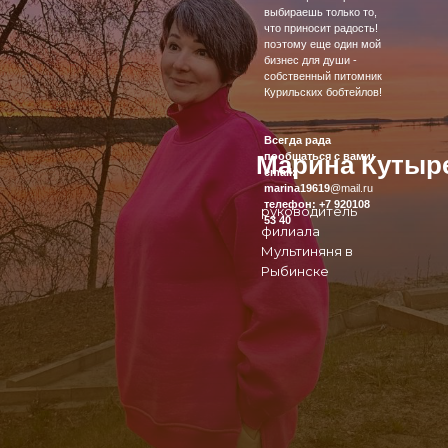
выбираешь только то,
что приносит радость!
поэтому еще один мой
бизнес для души -
собственный питомник
Курильских бобтейлов!
Всегда рада
Марина Кутыр
пообщаться с вами:
email:
marina19619
@mail.ru
телефон: +7 920108
руководитель
53 40
филиала
Мультиняня в
Рыбинске