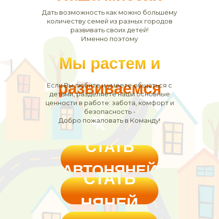
Дать возможность как можно большему
количеству семей из разных городов
развивать своих детей!
Именно поэтому
Мы растем и
развиваемся
Если Вы любите и умеете общаться с
детьми, разделяете наши основные
ценности в работе: забота, комфорт и
безопасность -
Добро пожаловать в Команду!
СТАТЬ
АВТОНЯНЕЙ
СТАТЬ
НЯНЕЙ