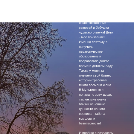
Привет! Я - Марина,
мама 2 уже взрослых
самостоятельных
сыновей и бабушка
чудесного внука! Дети
- мое призвание!
Именно поэтому я
получила
педагогическое
образование и
проработала долгое
время в детском саду.
Также у меня за
плечами свой бизнес,
который требовал
много времени и сил.
В Мультиняню я
попала по зову души,
так как мне очень
близки основные
ценности нашего
сервиса - забота,
комфорт и
безопасность!
И вообще с возрастом