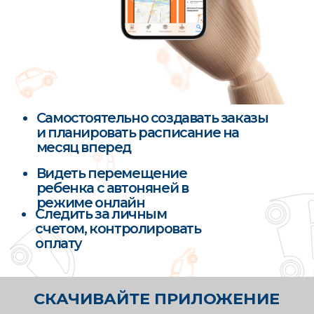
СТРОГИЙ ОТБОР
ИСПОЛНИТЕЛЕЙ
мы разработали собственную
пятиступенчатую систему отбора
кандидатов
АНКЕТИРОВАНИЕ
Безаварийный стаж минимум 10 лет
Исправное техническое состояние
автомобиля
Отсутствие лишений прав, штрафов за
превышение скорости
Отсутствие судимостей
Опыт
работы с детьми либо опыт
материнства
Полное отсутствие вредных привычек
СОБЕСЕДОВАНИЕ
ПСИХОЛОГИЧЕСКОЕ