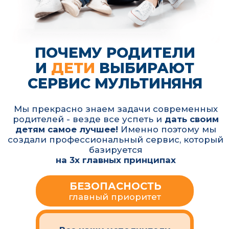
в приложении:
• расчёт стоимости
• выбор времени и даты
• онлайн-отслеживание
Подходит для разовых
поездок и регулярного
сопровождения без лишних
звонков
Нам очень важно оправдать доверие
родителей, поэтому мы стремимся
превысить ожидания и быть лучше
самых строгих требований