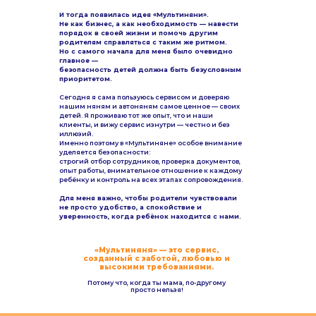
И тогда появилась идея «Мультиняни».
Не как бизнес, а как необходимость — навести
порядок в своей жизни и помочь другим
родителям справляться с таким же ритмом.
Но с самого начала для меня было очевидно
главное —
безопасность детей должна быть безусловным
приоритетом.
Сегодня я сама пользуюсь сервисом и доверяю
нашим няням и автоняням самое ценное — своих
детей. Я проживаю тот же опыт, что и наши
клиенты, и вижу сервис изнутри — честно и без
иллюзий.
Именно поэтому в «Мультиняне» особое внимание
уделяется безопасности:
строгий отбор сотрудников, проверка документов,
опыт работы, внимательное отношение к каждому
ребёнку и контроль на всех этапах сопровождения.
Для меня важно, чтобы родители чувствовали
не просто удобство, а спокойствие и
уверенность, когда ребёнок находится с нами.
«Мультиняня» — это сервис,
созданный с заботой, любовью и
высокими требованиями.
Потому что, когда ты мама, по-другому
просто нельзя!