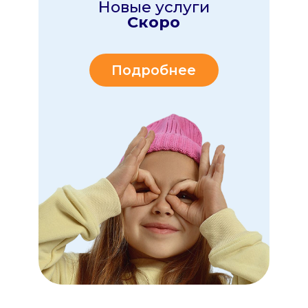
ПОЧЕМУ РОДИТЕЛИ
И
ДЕТИ
ВЫБИРАЮТ
СЕРВИС МУЛЬТИНЯНЯ
Мы прекрасно знаем задачи современных
родителей - везде все успеть и
дать своим
детям самое лучшее!
Именно поэтому мы
создали профессиональный сервис, который
базируется
на 3х главных принципах
БЕЗОПАСНОСТЬ
главный приоритет
Все наши исполнители
проходят строгий отбор!
• проверку документов
• психологическое
тестирование
• автоняни имеют
безаварийный стаж от 10
лет, а маршрут ребёнка вы