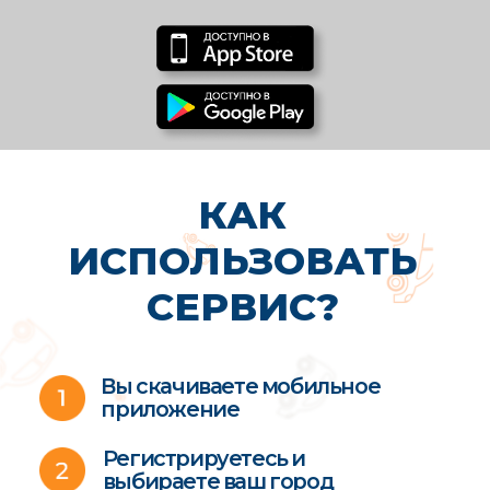
ТЕСТИРОВАНИЕ
Выявления уровня
стрессоустойчивости
ПРОВЕРКА ДОКУМЕНТОВ
СЛУЖБОЙ БЕЗОПАСНОСТИ
Водительское удостоверение,
наличие штрафов
ИСПЫТАТЕЛЬНЫЙ
СРОК
СРЕДНИЙ ВОЗРАСТ НАШИХ
НЯНЬ — 40 ЛЕТ
Это взрослые, надёжные и
внимательные люди, которые
выбирают работу с детьми
осознанно, а не случайно