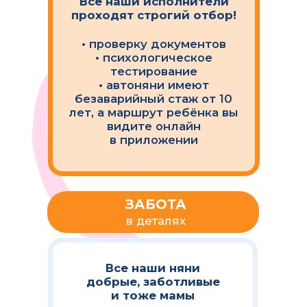
8000
Нам доверяют более 8000
семей по всей России и с
каждым днем их становится
все больше!
22
Сервис Мультиняня работает
более чем в 22 городах России
объединяя востребованные
услуги для родителей в
едином цифровом
пространстве
Мы являемся официальным
социальным предприятием,
которое помогает и улучшает
качество жизни населения