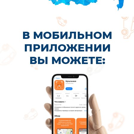
Вы устали от утренней суеты
и вечных опозданий из-за пробок
У вас работа или самореализация
Вы хотите выбирать кружки
и секции не только рядом с домом
Вам нужна надежная автоняня для
безопасного сопровождения ребенка
в школу, садик или на занятия
Вы хотите освободить время для
себя, не переживая за ребенка