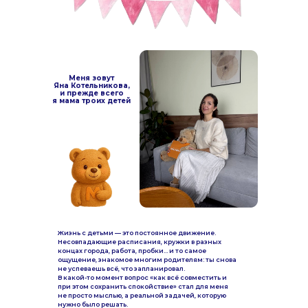
Меня зовут
Яна Котельникова,
и прежде всего
я мама троих детей
Жизнь с детьми — это постоянное движение.
Несовпадающие расписания, кружки в разных
концах города, работа, пробки… и то самое
ощущение, знакомое многим родителям: ты снова
не успеваешь всё, что запланировал.
В какой-то момент вопрос «как всё совместить и
при этом сохранить спокойствие» стал для меня
не просто мыслью, а реальной задачей, которую
нужно было решать.