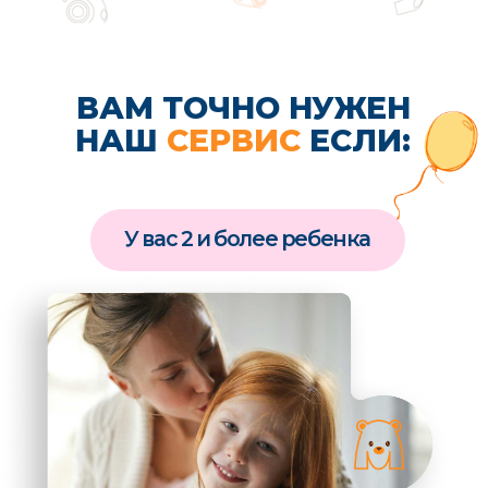
Если возникнут трудности
при оформлении заказа, вы всегда можете
обратиться к нашим администраторам
СВЯЗАТЬСЯ
Мы с радостью
ответим
на
все ваши вопросы и
покажем, как
оформить
заказ
в приложении
Самая главная оценка
нашей работы