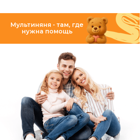
видите онлайн
в приложении
ЗАБОТА
в деталях
Все наши няни
добрые, заботливые
и тоже мамы
Они помогают собраться,
проследят, чтобы ребёнок
ничего не забыл, провожают
до дверей и создают
доброжелательную
атмосферу в пути и дома
КОМФОРТ
экономия вашего времени
Оформление заказа
за несколько кликов