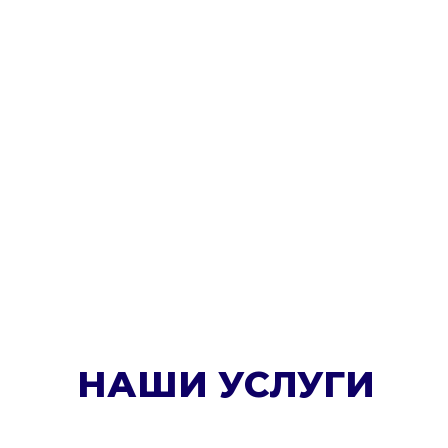
НАШИ УСЛУГИ
НЯНЯ
Д
Нов
Наши няни позаботятся
о вашем ребенке пока
вы заботитесь о себе!