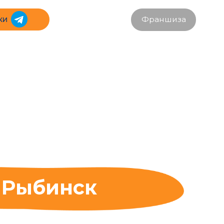
Франшиза
инск