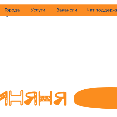
ода
Услуги
Вакансии
Чат поддержки
Рыб
слуги для
одном