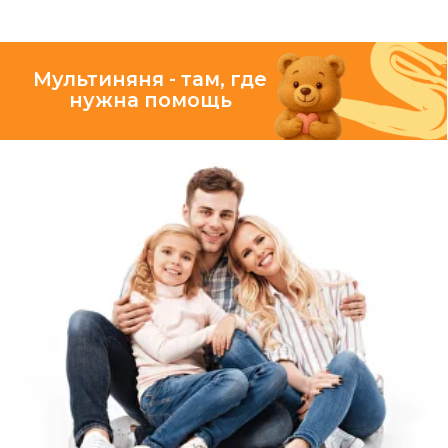
видите онлайн
в приложении
ЗАБОТА
в деталях
Все наши няни
добрые, заботливые
и тоже мамы
Они помогают собраться,
проследят, чтобы ребёнок
ничего не забыл, провожают
до дверей и создают
доброжелательную
атмосферу в пути и дома
КОМФОРТ
экономия вашего времени
Оформление заказа
за несколько кликов