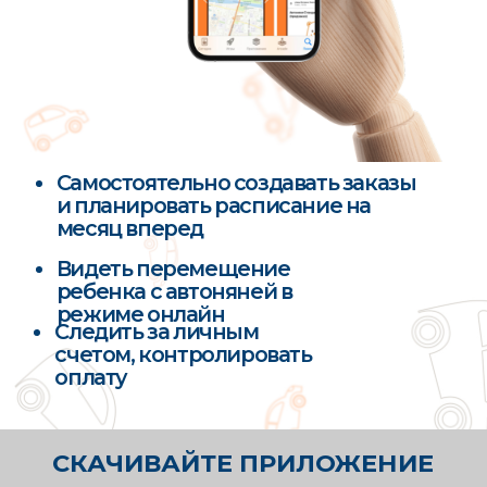
СТРОГИЙ ОТБОР
ИСПОЛНИТЕЛЕЙ
мы разработали собственную
пятиступенчатую систему отбора
кандидатов
АНКЕТИРОВАНИЕ
Безаварийный стаж минимум 10 лет
Исправное техническое состояние
автомобиля
Отсутствие лишений прав, штрафов за
превышение скорости
Отсутствие судимостей
Опыт
работы с детьми либо опыт
материнства
Полное отсутствие вредных привычек
СОБЕСЕДОВАНИЕ
ПСИХОЛОГИЧЕСКОЕ