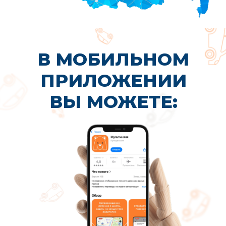
Вы устали от утренней суеты
и вечных опозданий из-за пробок
У вас работа или самореализация
Вы хотите выбирать кружки
и секции не только рядом с домом
Вам нужна надежная автоняня для
безопасного сопровождения ребенка
в школу, садик или на занятия
Вы хотите освободить время для
себя, не переживая за ребенка