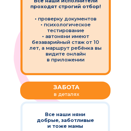
8000
Нам доверяют более 8000
семей по всей России и с
каждым днем их становится
все больше!
22
Сервис Мультиняня работает
более чем в 22 городах России
объединяя востребованные
услуги для родителей в
едином цифровом
пространстве
Мы являемся официальным
социальным предприятием,
которое помогает и улучшает
качество жизни населения