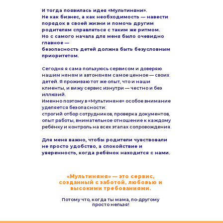
И тогда появилась идея «Мультиняни».
Не как бизнес, а как необходимость — навести
порядок в своей жизни и помочь другим
родителям справляться с таким же ритмом.
Но с самого начала для меня было очевидно
главное —
безопасность детей должна быть безусловным
приоритетом.
Сегодня я сама пользуюсь сервисом и доверяю
нашим няням и автоняням самое ценное — своих
детей. Я проживаю тот же опыт, что и наши
клиенты, и вижу сервис изнутри — честно и без
иллюзий.
Именно поэтому в «Мультиняне» особое внимание
уделяется безопасности:
строгий отбор сотрудников, проверка документов,
опыт работы, внимательное отношение к каждому
ребёнку и контроль на всех этапах сопровождения.
Для меня важно, чтобы родители чувствовали
не просто удобство, а спокойствие и
уверенность, когда ребёнок находится с нами.
«Мультиняня» — это сервис,
созданный с заботой, любовью и
высокими требованиями.
Потому что, когда ты мама, по-другому
просто нельзя!