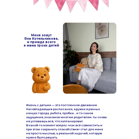
Меня зовут
Яна Котельникова,
и прежде всего
я мама троих детей
Жизнь с детьми — это постоянное движение.
Несовпадающие расписания, кружки в разных
концах города, работа, пробки… и то самое
ощущение, знакомое многим родителям: ты снова
не успеваешь всё, что запланировал.
В какой-то момент вопрос «как всё совместить и
при этом сохранить спокойствие» стал для меня
не просто мыслью, а реальной задачей, которую
нужно было решать.