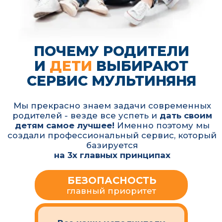
в приложении:
• расчёт стоимости
• выбор времени и даты
• онлайн-отслеживание
Подходит для разовых
поездок и регулярного
сопровождения без лишних
звонков
Нам очень важно оправдать доверие
родителей, поэтому мы стремимся
превысить ожидания и быть лучше
самых строгих требований