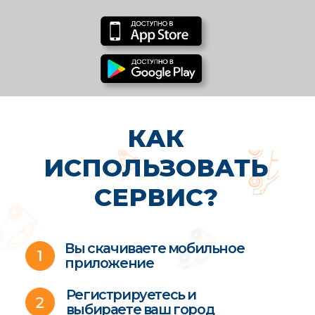
ТЕСТИРОВАНИЕ
Выявления уровня
стрессоустойчивости
ПРОВЕРКА ДОКУМЕНТОВ
СЛУЖБОЙ БЕЗОПАСНОСТИ
Водительское удостоверение,
наличие штрафов
ИСПЫТАТЕЛЬНЫЙ
СРОК
СРЕДНИЙ ВОЗРАСТ НАШИХ
НЯНЬ — 40 ЛЕТ
Это взрослые, надёжные и
внимательные люди, которые
выбирают работу с детьми
осознанно, а не случайно