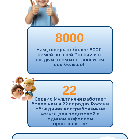
КАК
ИСПОЛЬЗОВАТЬ
СЕРВИС?
Вы скачиваете мобильное
приложение
Регистрируетесь и
выбираете ваш город
Выбираете нужную вам
услугу и тариф
Отслеживаете выполнение
заказа
в приложении
онлайн