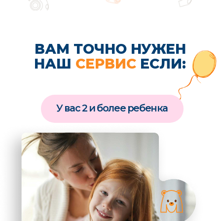
Если возникнут трудности
при оформлении заказа, вы всегда можете
обратиться к нашим администраторам
СВЯЗАТЬСЯ
Мы с радостью
ответим
на
все ваши вопросы и
покажем, как
оформить
заказ
в приложении
Самая главная оценка
нашей работы