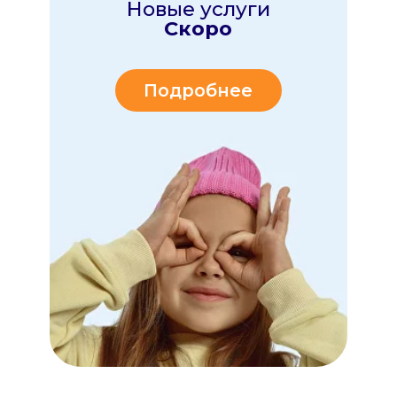
ПОЧЕМУ РОДИТЕЛИ
И
ДЕТИ
ВЫБИРАЮТ
СЕРВИС МУЛЬТИНЯНЯ
Мы прекрасно знаем задачи современных
родителей - везде все успеть и
дать своим
детям самое лучшее!
Именно поэтому мы
создали профессиональный сервис, который
базируется
на 3х главных принципах
БЕЗОПАСНОСТЬ
главный приоритет
Все наши исполнители
проходят строгий отбор!
• проверку документов
• психологическое
тестирование
• автоняни имеют
безаварийный стаж от 10
лет, а маршрут ребёнка вы