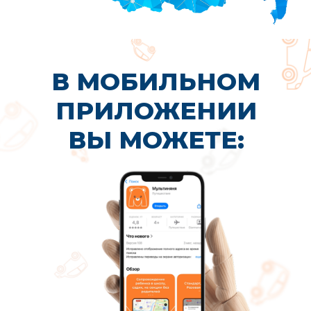
Вы устали от утренней суеты
и вечных опозданий из-за пробок
У вас работа или самореализация
Вы хотите выбирать кружки
и секции не только рядом с домом
Вам нужна надежная автоняня для
безопасного сопровождения ребенка
в школу, садик или на занятия
Вы хотите освободить время для
себя, не переживая за ребенка