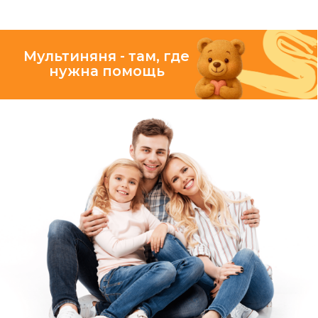
видите онлайн
в приложении
ЗАБОТА
в деталях
Все наши няни
добрые, заботливые
и тоже мамы
Они помогают собраться,
проследят, чтобы ребёнок
ничего не забыл, провожают
до дверей и создают
доброжелательную
атмосферу в пути и дома
КОМФОРТ
экономия вашего времени
Оформление заказа
за несколько кликов