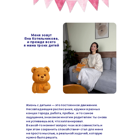
Меня зовут
Яна Котельникова,
и прежде всего
я мама троих детей
Жизнь с детьми — это постоянное движение.
Несовпадающие расписания, кружки в разных
концах города, работа, пробки… и то самое
ощущение, знакомое многим родителям: ты снова
не успеваешь всё, что запланировал.
В какой-то момент вопрос «как всё совместить и
при этом сохранить спокойствие» стал для меня
не просто мыслью, а реальной задачей, которую
нужно было решать.