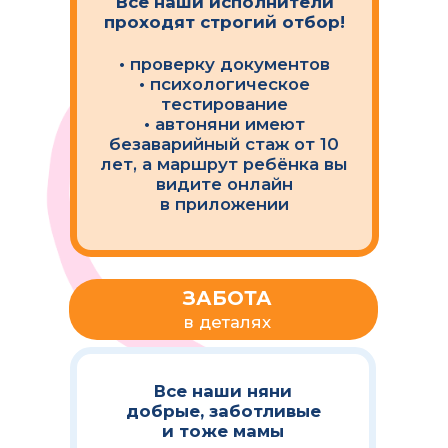
8000
Нам доверяют более 8000
семей по всей России и с
каждым днем их становится
все больше!
22
Сервис Мультиняня работает
более чем в 22 городах России
объединяя востребованные
услуги для родителей в
едином цифровом
пространстве
Мы являемся официальным
социальным предприятием,
которое помогает и улучшает
качество жизни населения