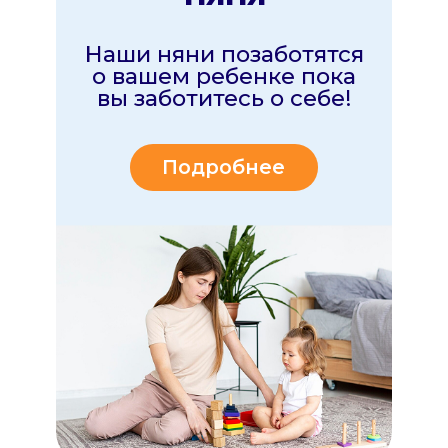
ПОЧЕМУ РОДИТЕЛИ
И
ДЕТИ
ВЫБИРАЮТ
СЕРВИС МУЛЬТИНЯНЯ
Мы прекрасно знаем задачи современных
родителей - везде все успеть и
дать своим
детям самое лучшее!
Именно поэтому мы
создали профессиональный сервис, который
базируется
на 3х главных принципах