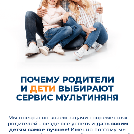
превысить ожидания и быть лучше
самых строгих требований
8000
Нам доверяют более 8000
семей по всей России и с
каждым днем их становится
все больше!
22
Сервис Мультиняня работает
более чем в 22 городах России
объединяя востребованные
услуги для родителей в