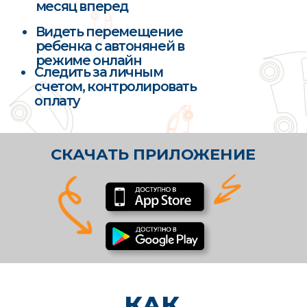
Вы устали от утренней суеты
и вечных опозданий из-за пробок
У вас работа
и самореализация
Вы хотите выбирать кружки
и секции не только рядом с домом
У вас работа или свой бизнес
Вам нужна надежная автоняня для
безопасного сопровождения ребенка
в школу, садик или на занятия
Вы хотите освободить время для
себя, не переживая за ребенка