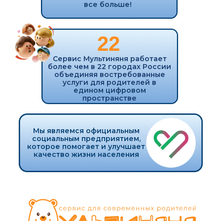
отбора кандидатов
АНКЕТИРОВАНИЕ
Безаварийный стаж минимум 10 лет
Исправное техническое состояние
автомобиля
Отсутствие лишений прав, штрафов за
превышение скорости
Отсутствие судимостей
Опыт
работы с детьми либо опыт
материнства
Полное отсутствие вредных привычек
СОБЕСЕДОВАНИЕ
ПСИХОЛОГИЧЕСКОЕ
ТЕСТИРОВАНИЕ
Выявления уровня
стрессоустойчивости
ПРОВЕРКА ДОКУМЕНТОВ
СЛУЖБОЙ БЕЗОПАСНОСТИ
Водительское удостоверение,
наличие штрафов