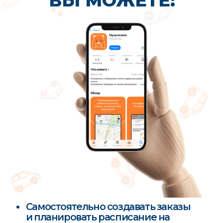
люди, которые выбирают работу с детьми
осознанно, а не случайно
ВАМ ТОЧНО НУЖЕН
НАШ
СЕРВИС
ЕСЛИ:
У вас 2 и более ребенка