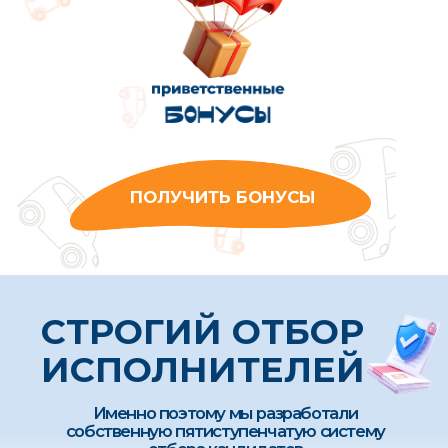
можете обратиться к нашим
администратором
СВЯЗАТЬСЯ
Мы с радостью
ответим
на все ваши
вопросы и покажем,
как
оформить заказ
в приложении
Самая главная оценка
нашей работы
— это отзывы родителей