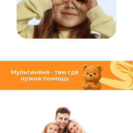
проследят, чтобы ребёнок
ничего не забыл, провожают
до дверей и создают
доброжелательную
атмосферу в пути и дома
КОМФОРТ
экономия вашего времени
Оформление заказа
за несколько кликов
в приложении:
• расчёт стоимости
• выбор времени и даты
• онлайн-отслеживание
Подходит для разовых
поездок и регулярного
сопровождения без лишних
звонков
Нам очень важно оправдать доверие
родителей, поэтому мы стремимся